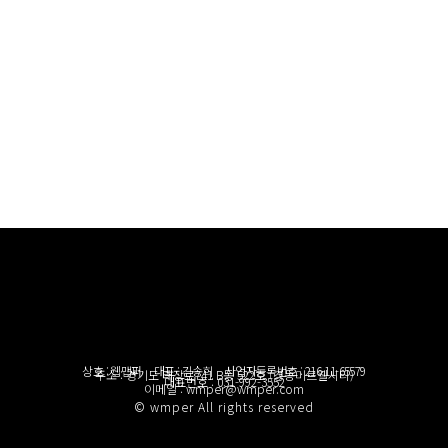
상호 : 웹맵퍼 대표 : 김송희 사업자등록번호 : 216-11-65579
주소 : 경기도 태장로741 B동 522호 (경동미르웰시티)
대표번호 : 031-992-3552
이메일 : wmper@wmper.com
© wmper All rights reserved