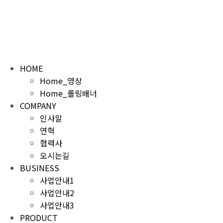
콘
텐
츠
로
건
너
HOME
뛰
Home_영상
기
Home_롤링배너
COMPANY
인사말
연혁
협력사
오시는길
BUSINESS
사업안내1
사업안내2
사업안내3
PRODUCT