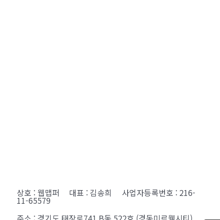
상호 : 웹맵퍼 대표 : 김송희 사업자등록번호 : 216-
11-65579
주소 : 경기도 태장로741 B동 522호 (경동미르웰시티)