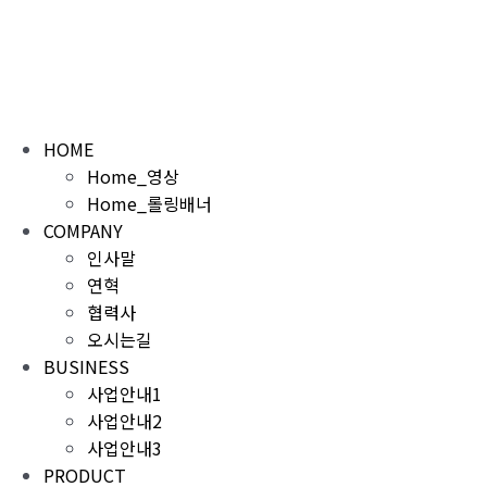
콘
텐
츠
로
건
너
HOME
뛰
Home_영상
기
Home_롤링배너
COMPANY
인사말
연혁
협력사
오시는길
BUSINESS
사업안내1
사업안내2
사업안내3
PRODUCT