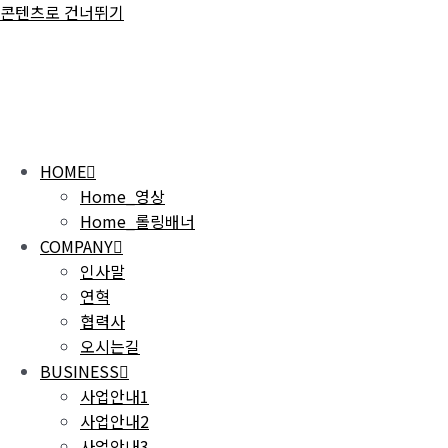
콘텐츠로 건너뛰기
HOME
Home_영상
Home_롤링배너
COMPANY
인사말
연혁
협력사
오시는길
BUSINESS
사업안내1
사업안내2
사업안내3