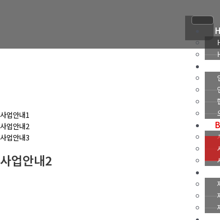
콘
텐
츠
로
건
너
뛰
기
사업안내1
B
사업안내2
사업안내3
사업안내2