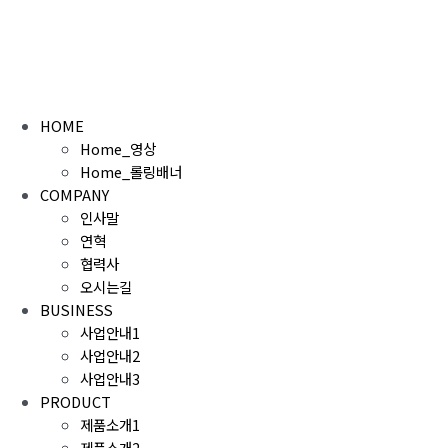
콘
텐
츠
로
건
HOME
너
Home_영상
뛰
Home_롤링배너
기
COMPANY
인사말
연혁
협력사
오시는길
BUSINESS
사업안내1
사업안내2
사업안내3
PRODUCT
제품소개1
제품소개2